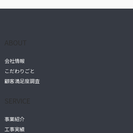
ナ
ビ
ゲ
ー
ABOUT
シ
会社情報
ョ
こだわりごと
顧客満足度調査
ン
SERVICE
事業紹介
工事実績