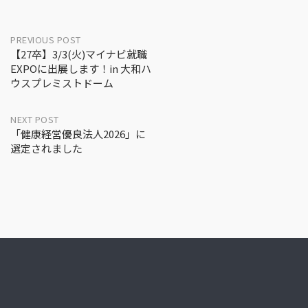
Post
PREVIOUS POST
【27卒】3/3(火)マイナビ就職
navigation
EXPOに出展します！in 大和ハ
ウスプレミストドーム
NEXT POST
「健康経営優良法人2026」に
選定されました