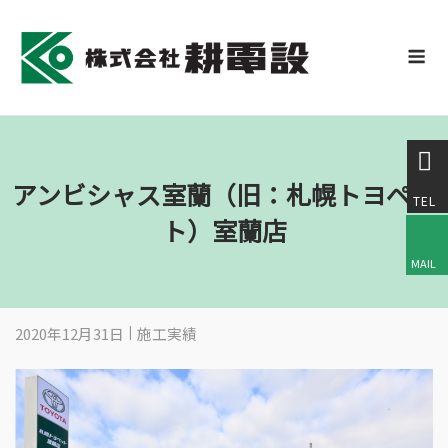
Skip
to
M
content
アンビシャス室蘭（旧：札幌トヨペッ
ト）室蘭店
2020年12月31日
施工実績